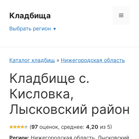
Перейти
к
Кладбища
Меню
содержимому
Выбрать регион
Каталог кладбищ
»
Нижегородская область
Кладбище с.
Кисловка,
Лысковский район
(
97
оценок, среднее:
4,20
из 5)
Регион:
Нижегородская область, Лысковский