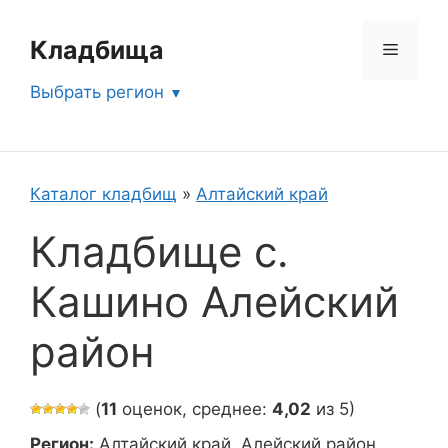
Перейти
к
Кладбища
Меню
содержимому
Выбрать регион
Каталог кладбищ
»
Алтайский край
Кладбище с.
Кашино Алейский
район
(
11
оценок, среднее:
4,02
из 5)
Регион:
Алтайский край, Алейский район