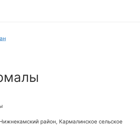
тан
армалы
ы
 Нижнекамский район, Кармалинское сельское