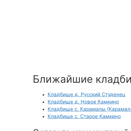
Ближайшие кладб
Кладбище д. Русский Студенец
Кладбище д. Новое Камкино
Кладбище с. Карамалы (Карамала
Кладбище с. Старое Камкино