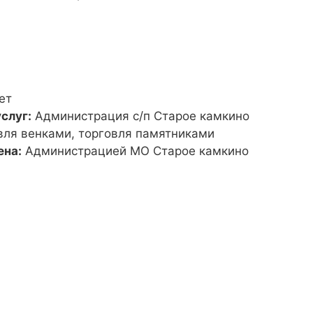
ет
слуг:
Администрация с/п Старое камкино
вля венками, торговля памятниками
ена:
Администрацией МО Старое камкино