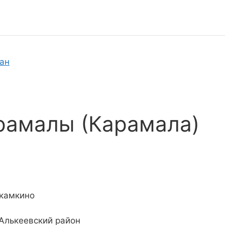
тан
рамалы (Карамала)
 камкино
 Алькеевский район