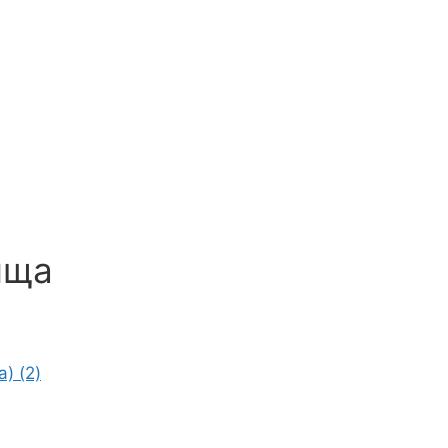
ища
) (2)