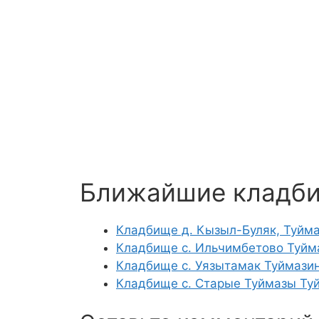
Ближайшие кладб
Кладбище д. Кызыл-Буляк, Туйма
Кладбище с. Ильчимбетово Туйм
Кладбище с. Уязытамак Туймази
Кладбище с. Старые Туймазы Ту