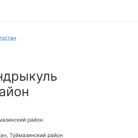
тостан
ндрыкуль
айон
мазинский район
ан, Туймазинский район