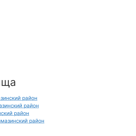
ища
зинский район
азинский район
нский район
ймазинский район