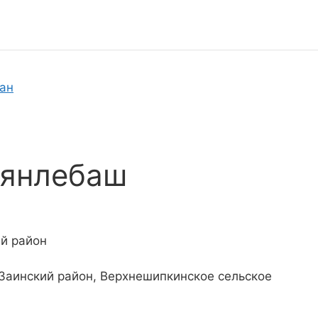
тан
мянлебаш
ий район
 Заинский район, Верхнешипкинское сельское