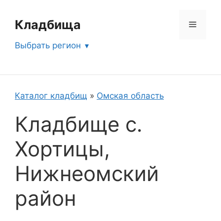
Перейти
к
Кладбища
Меню
содержимому
Выбрать регион
Каталог кладбищ
»
Омская область
Кладбище с.
Хортицы,
Нижнеомский
район