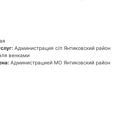
ая
слуг:
Администрация с/п Янтиковский район
вля венками
ена:
Администрацией МО Янтиковский район