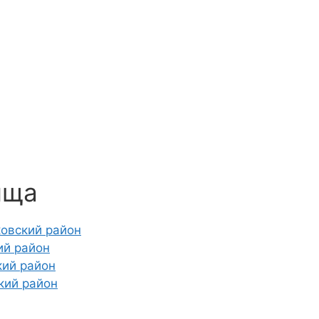
ища
овский район
ий район
кий район
кий район