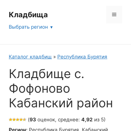
Перейти
к
Кладбища
Меню
содержимому
Выбрать регион
Каталог кладбищ
»
Республика Бурятия
Кладбище с.
Фофоново
Кабанский район
(
93
оценок, среднее:
4,92
из 5)
Регион:
Республика Бурятия, Кабанский