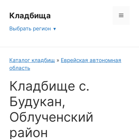
Перейти
к
Кладбища
Меню
содержимому
Выбрать регион
Каталог кладбищ
»
Еврейская автономная
область
Кладбище с.
Будукан,
Облученский
район