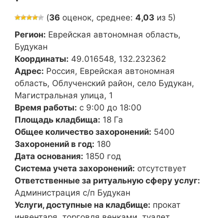
(
36
оценок, среднее:
4,03
из 5)
Регион:
Еврейская автономная область,
Будукан
Координаты:
49.016548, 132.232362
Адрес:
Россия, Еврейская автономная
область, Облученский район, село Будукан,
Магистральная улица, 1
Время работы:
с 9:00 до 18:00
Площадь кладбища:
18 Га
Общее количество захоронений:
5400
Захоронений в год:
180
Дата основания:
1850 год
Система учета захоронений:
отсутствует
Ответственные за ритуальную сферу услуг:
Администрация с/п Будукан
Услуги, доступные на кладбище:
прокат
инвентаря, торговля венками, туалет,