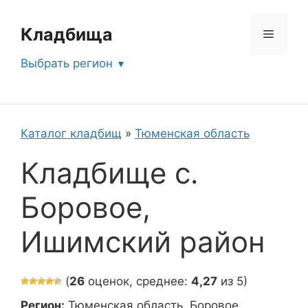
Перейти
к
Кладбища
Меню
содержимому
Выбрать регион
Каталог кладбищ
»
Тюменская область
Кладбище с.
Боровое,
Ишимский район
(
26
оценок, среднее:
4,27
из 5)
Регион:
Тюменская область, Боровое