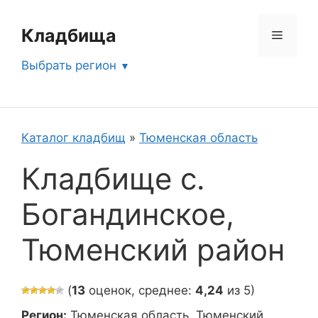
Перейти
к
Кладбища
Меню
содержимому
Выбрать регион
Каталог кладбищ
»
Тюменская область
Кладбище с.
Богандинское,
Тюменский район
(
13
оценок, среднее:
4,24
из 5)
Регион:
Тюменская область, Тюменский