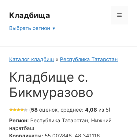
Перейти
к
Кладбища
Меню
содержимому
Выбрать регион
Каталог кладбищ
»
Республика Татарстан
Кладбище с.
Бикмуразово
(
58
оценок, среднее:
4,08
из 5)
Регион:
Республика Татарстан, Нижний
наратбаш
Координаты:
55.002846, 48.341116