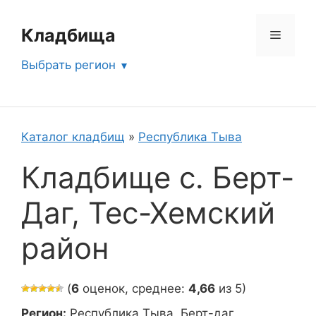
Перейти
к
Кладбища
Меню
содержимому
Выбрать регион
Каталог кладбищ
»
Республика Тыва
Кладбище с. Берт-
Даг, Тес-Хемский
район
(
6
оценок, среднее:
4,66
из 5)
Регион:
Республика Тыва, Берт-даг