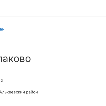
тан
паково
во
 Алькеевский район