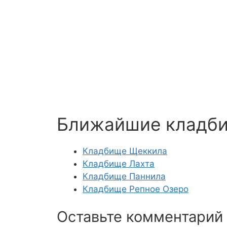
Ближайшие кладб
Кладбище Щеккила
Кладбище Лахта
Кладбище Паннила
Кладбище Репное Озеро
Оставьте комментарий