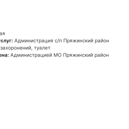
ая
слуг:
Администрация с/п Пряжинский район
 захоронений, туалет
ена:
Администрацией МО Пряжинский район