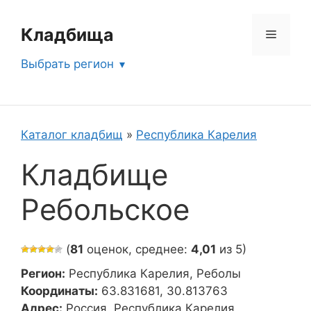
Перейти
к
Кладбища
Меню
содержимому
Выбрать регион
Каталог кладбищ
»
Республика Карелия
Кладбище
Ребольское
(
81
оценок, среднее:
4,01
из 5)
Регион:
Республика Карелия, Реболы
Координаты:
63.831681, 30.813763
Адрес:
Россия, Республика Карелия,