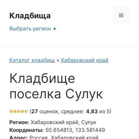
Перейти
к
Кладбища
Меню
содержимому
Выбрать регион
Каталог кладбищ
»
Хабаровский край
Кладбище
поселка Сулук
(
27
оценок, среднее:
4,83
из 5)
Регион:
Хабаровский край, Сулук
Координаты:
50.654813, 133.581449
Адрес:
Россия, Хабаровский край,