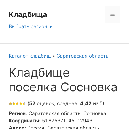
Перейти
к
Кладбища
Меню
содержимому
Выбрать регион
Каталог кладбищ
»
Саратовская область
Кладбище
поселка Сосновка
(
52
оценок, среднее:
4,42
из 5)
Регион:
Саратовская область, Сосновка
Координаты:
51.675671, 45.112946
Адрес:
Россия, Саратовская область,