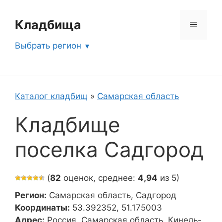
Перейти
к
Кладбища
Меню
содержимому
Выбрать регион
Каталог кладбищ
»
Самарская область
Кладбище
поселка Садгород
(
82
оценок, среднее:
4,94
из 5)
Регион:
Самарская область, Садгород
Координаты:
53.392352, 51.175003
Адрес:
Россия, Самарская область, Кинель-