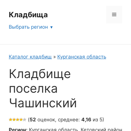
Перейти
к
Кладбища
Меню
содержимому
Выбрать регион
Каталог кладбищ
»
Курганская область
Кладбище
поселка
Чашинский
(
52
оценок, среднее:
4,16
из 5)
Регион:
Курганская область, Кетовский район