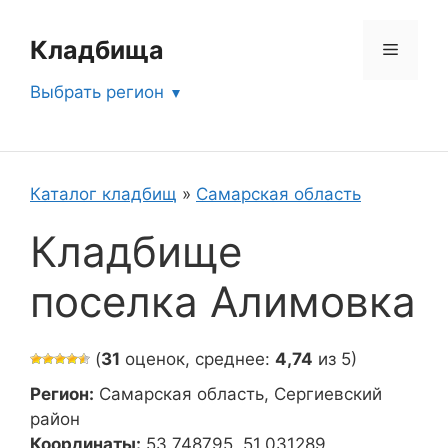
Перейти
к
Кладбища
Меню
содержимому
Выбрать регион
Каталог кладбищ
»
Самарская область
Кладбище
поселка Алимовка
(
31
оценок, среднее:
4,74
из 5)
Регион:
Самарская область, Сергиевский
район
Координаты:
53.748795, 51.031289