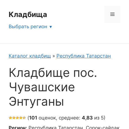
Перейти
к
Кладбища
Меню
содержимому
Выбрать регион
Каталог кладбищ
»
Республика Татарстан
Кладбище пос.
Чувашские
Энтуганы
(
101
оценок, среднее:
4,83
из 5)
Регион:
Республика Татарстан, Сорок-сайдак