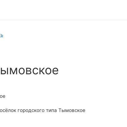
ть
Тымовское
ое
посёлок городского типа Тымовское