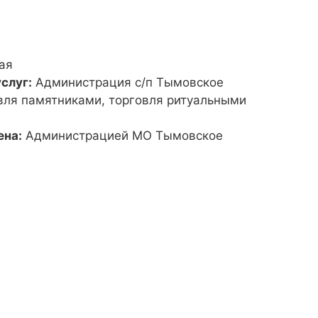
ая
слуг:
Администрация с/п Тымовское
вля памятниками, торговля ритуальными
ена:
Администрацией МО Тымовское