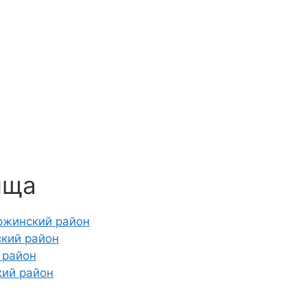
ища
ржинский район
ский район
 район
кий район