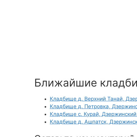
Ближайшие кладб
Кладбище д. Верхний Танай, Дзе
Кладбище д. Петровка, Дзержин
Кладбище с. Курай, Дзержинский
Кладбище д. Ашпатск, Дзержинс