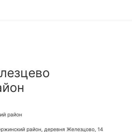
елезцево
айон
ий район
ержинский район, деревня Железцово, 14