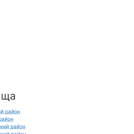
ища
ий район
район
ский район
ский район