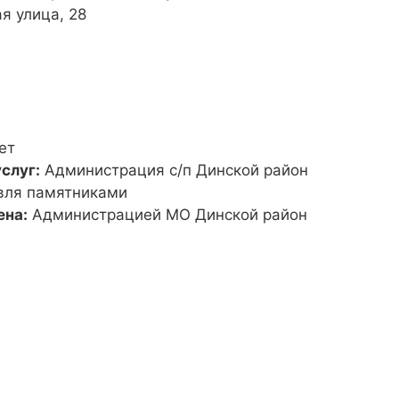
я улица, 28
ет
слуг:
Администрация с/п Динской район
вля памятниками
ена:
Администрацией МО Динской район