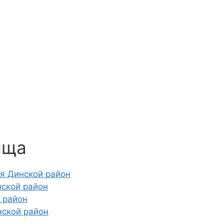
ища
я Динской район
нской район
 район
нской район