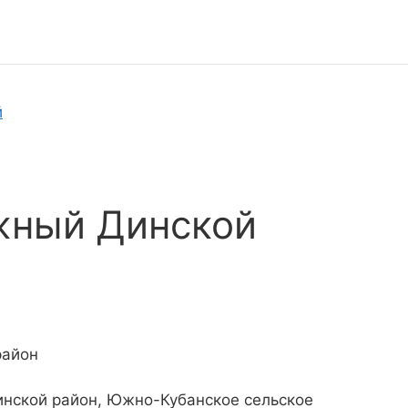
й
жный Динской
район
инской район, Южно-Кубанское сельское