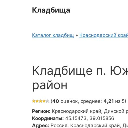
Перейти
Кладбища
к
содержимому
Каталог кладбищ
»
Краснодарский кра
Кладбище п. Ю
район
(
40
оценок, среднее:
4,21
из 5)
Регион:
Краснодарский край, Динской 
Координаты:
45.15473, 39.015856
Адрес:
Россия, Краснодарский край, Д