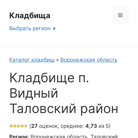
Перейти
к
Кладбища
Меню
содержимому
Выбрать регион
Каталог кладбищ
»
Воронежская область
Кладбище п.
Видный
Таловский район
(
27
оценок, среднее:
4,73
из 5)
Регион:
Воронежская область, Таловский