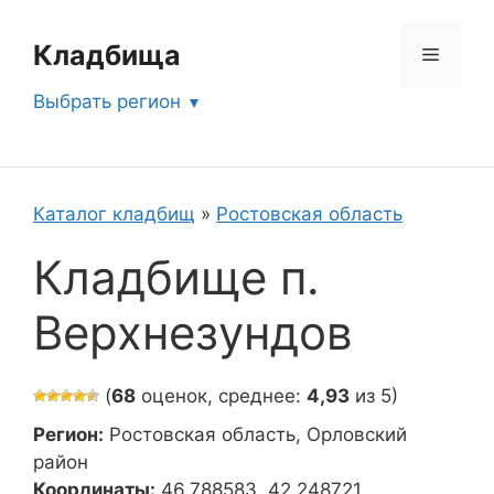
Перейти
к
Кладбища
Меню
содержимому
Выбрать регион
Каталог кладбищ
»
Ростовская область
Кладбище п.
Верхнезундов
(
68
оценок, среднее:
4,93
из 5)
Регион:
Ростовская область, Орловский
район
Координаты:
46.788583, 42.248721