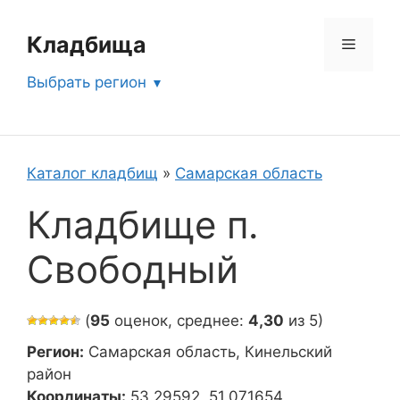
Перейти
к
Кладбища
Меню
содержимому
Выбрать регион
Каталог кладбищ
»
Самарская область
Кладбище п.
Свободный
(
95
оценок, среднее:
4,30
из 5)
Регион:
Самарская область, Кинельский
район
Координаты:
53.29592, 51.071654