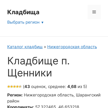
Перейти
к
Кладбища
Меню
содержимому
Выбрать регион
Каталог кладбищ
»
Нижегородская область
Кладбище п.
Щенники
(
43
оценок, среднее:
4,68
из 5)
Регион:
Нижегородская область, Шарангский
район
Координаты:
57.322465, 46.653218