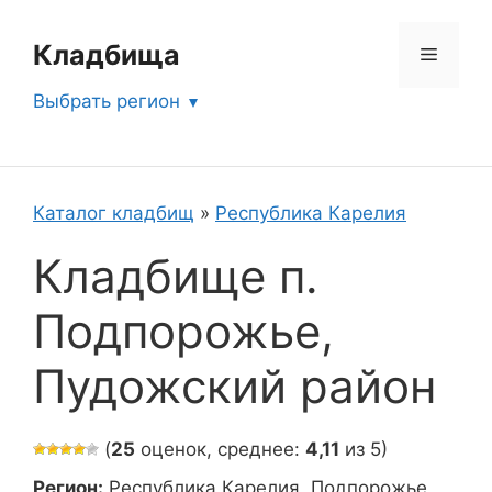
Перейти
к
Кладбища
Меню
содержимому
Выбрать регион
Каталог кладбищ
»
Республика Карелия
Кладбище п.
Подпорожье,
Пудожский район
(
25
оценок, среднее:
4,11
из 5)
Регион:
Республика Карелия, Подпорожье