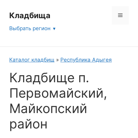
Перейти
к
Кладбища
Меню
содержимому
Выбрать регион
Каталог кладбищ
»
Республика Адыгея
Кладбище п.
Первомайский,
Майкопский
район