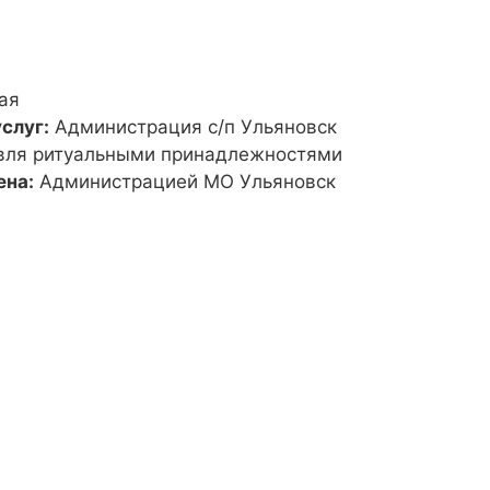
ая
слуг:
Администрация с/п Ульяновск
вля ритуальными принадлежностями
ена:
Администрацией МО Ульяновск