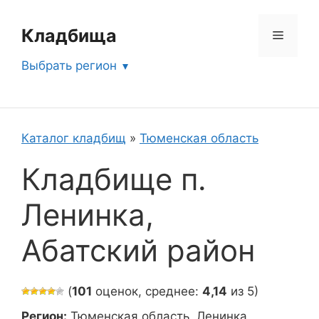
Перейти
к
Кладбища
Меню
содержимому
Выбрать регион
Каталог кладбищ
»
Тюменская область
Кладбище п.
Ленинка,
Абатский район
(
101
оценок, среднее:
4,14
из 5)
Регион:
Тюменская область, Ленинка