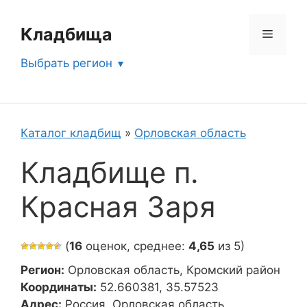
Перейти
к
Кладбища
Меню
содержимому
Выбрать регион
Каталог кладбищ
»
Орловская область
Кладбище п.
Красная Заря
(
16
оценок, среднее:
4,65
из 5)
Регион:
Орловская область, Кромский район
Координаты:
52.660381, 35.57523
Адрес:
Россия, Орловская область,