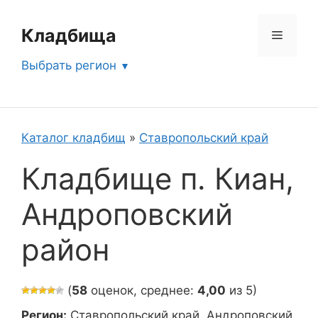
Перейти
к
Кладбища
Меню
содержимому
Выбрать регион
Каталог кладбищ
»
Ставропольский край
Кладбище п. Киан,
Андроповский
район
(
58
оценок, среднее:
4,00
из 5)
Регион:
Ставропольский край, Андроповский