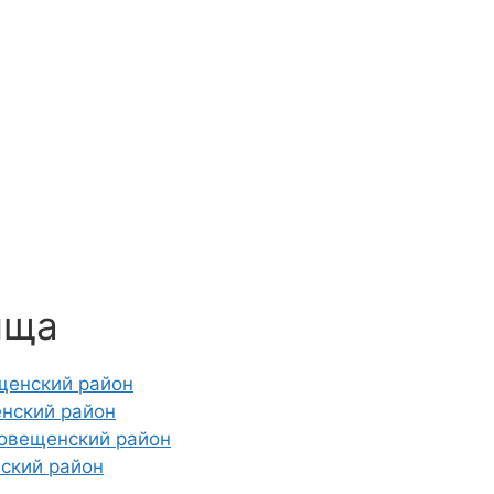
ища
щенский район
енский район
говещенский район
ский район