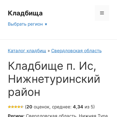
Перейти
к
Кладбища
Меню
содержимому
Выбрать регион
Каталог кладбищ
»
Свердловская область
Кладбище п. Ис,
Нижнетуринский
район
(
20
оценок, среднее:
4,34
из 5)
Регион:
Свердловская область, Нижняя Тура