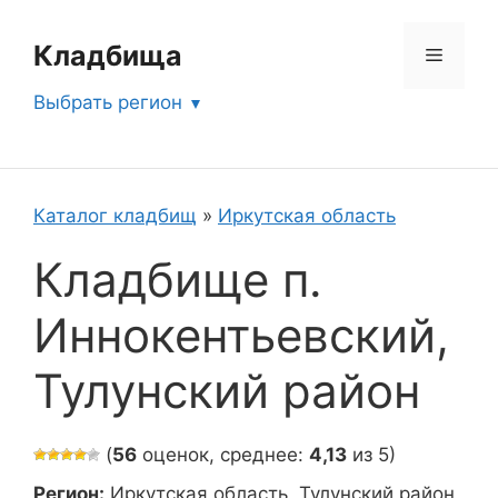
Перейти
к
Кладбища
Меню
содержимому
Выбрать регион
Каталог кладбищ
»
Иркутская область
Кладбище п.
Иннокентьевский,
Тулунский район
(
56
оценок, среднее:
4,13
из 5)
Регион:
Иркутская область, Тулунский район