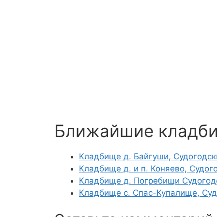
Ближайшие кладб
Кладбище д. Байгуши, Судогодск
Кладбище д. и п. Коняево, Судог
Кладбище д. Погребищи Судогод
Кладбище с. Спас-Купалище, Суд