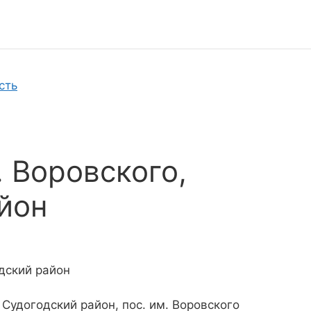
сть
. Воровского,
йон
дский район
 Судогодский район, пос. им. Воровского