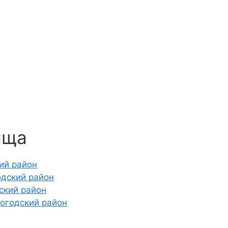
ища
ий район
одский район
ский район
огодский район