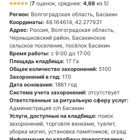
(
7
оценок, среднее:
4,68
из 5)
Регион:
Волгоградская область, Басакин
Координаты:
48.164614, 42.277931
Адрес:
Россия, Волгоградская область,
Чернышковский район, Басакинское
сельское поселение, посёлок Басакин
Время работы:
с 9:00 до 17:00
Площадь кладбища:
17 Га
Общее количество захоронений:
5100
Захоронений в год:
170
Дата основания:
1861 год
Система учета захоронений:
отсутствует
Ответственные за ритуальную сферу услуг:
Администрация с/п Басакин
Услуги, доступные на кладбище:
поиск
захоронений, торговля венками, туалет,
уборка могил, установка памятников, оград
Информация по кладбищу предоставлена: