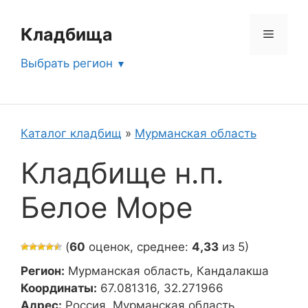
Перейти
к
Кладбища
Меню
содержимому
Выбрать регион
Каталог кладбищ
»
Мурманская область
Кладбище н.п.
Белое Море
(
60
оценок, среднее:
4,33
из 5)
Регион:
Мурманская область, Кандалакша
Координаты:
67.081316, 32.271966
Адрес:
Россия, Мурманская область,