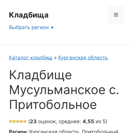
Перейти
к
Кладбища
Меню
содержимому
Выбрать регион
Каталог кладбищ
»
Курганская область
Кладбище
Мусульманское с.
Притобольное
(
23
оценок, среднее:
4,55
из 5)
Регион:
Курганская область, Притобольный