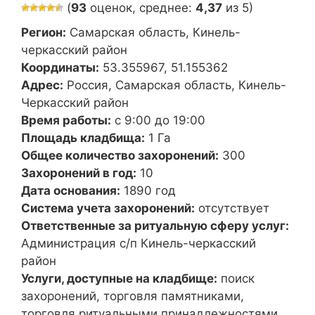
(
93
оценок, среднее:
4,37
из 5)
Регион:
Самарская область, Кинель-
черкасский район
Координаты:
53.355967, 51.155362
Адрес:
Россия, Самарская область, Кинель-
Черкасский район
Время работы:
с 9:00 до 19:00
Площадь кладбища:
1 Га
Общее количество захоронений:
300
Захоронений в год:
10
Дата основания:
1890 год
Система учета захоронений:
отсутствует
Ответственные за ритуальную сферу услуг:
Администрация с/п Кинель-черкасский
район
Услуги, доступные на кладбище:
поиск
захоронений, торговля памятниками,
торговля ритуальными принадлежностями,