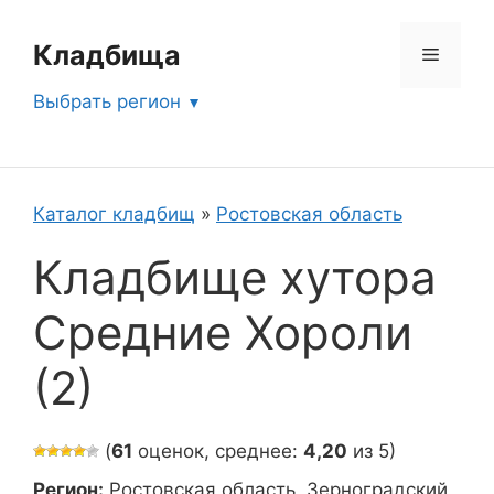
Перейти
к
Кладбища
Меню
содержимому
Выбрать регион
Каталог кладбищ
»
Ростовская область
Кладбище хутора
Средние Хороли
(2)
(
61
оценок, среднее:
4,20
из 5)
Регион:
Ростовская область, Зерноградский