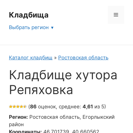
Перейти
к
Кладбища
Меню
содержимому
Выбрать регион
Каталог кладбищ
»
Ростовская область
Кладбище хутора
Репяховка
(
86
оценок, среднее:
4,61
из 5)
Регион:
Ростовская область, Егорлыкский
район
Координаты:
46.701739, 40.660562