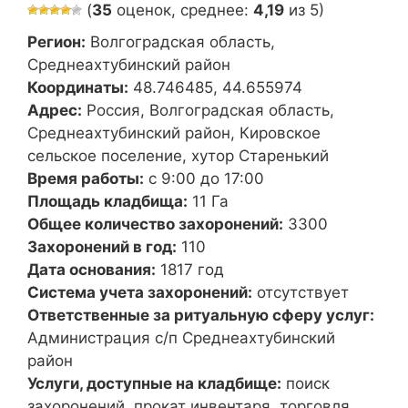
(
35
оценок, среднее:
4,19
из 5)
Регион:
Волгоградская область,
Среднеахтубинский район
Координаты:
48.746485, 44.655974
Адрес:
Россия, Волгоградская область,
Среднеахтубинский район, Кировское
сельское поселение, хутор Старенький
Время работы:
с 9:00 до 17:00
Площадь кладбища:
11 Га
Общее количество захоронений:
3300
Захоронений в год:
110
Дата основания:
1817 год
Система учета захоронений:
отсутствует
Ответственные за ритуальную сферу услуг:
Администрация с/п Среднеахтубинский
район
Услуги, доступные на кладбище:
поиск
захоронений, прокат инвентаря, торговля