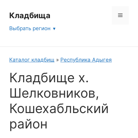
Перейти
к
Кладбища
Меню
содержимому
Выбрать регион
Каталог кладбищ
»
Республика Адыгея
Кладбище х.
Шелковников,
Кошехабльский
район