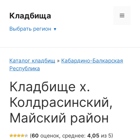
Перейти
к
Кладбища
Меню
содержимому
Выбрать регион
Каталог кладбищ
»
Кабардино-Балкарская
Республика
Кладбище х.
Колдрасинский,
Майский район
(
60
оценок, среднее:
4,05
из 5)